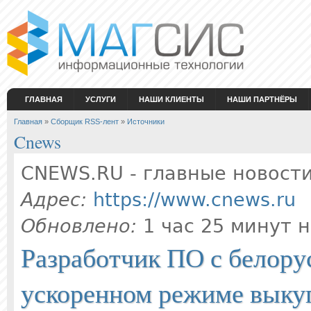
Перейти к основному содержанию
ГЛАВНАЯ
УСЛУГИ
НАШИ КЛИЕНТЫ
НАШИ ПАРТНЁРЫ
Вы здесь
Главная
»
Сборщик RSS-лент
»
Источники
Cnews
CNEWS.RU - главные новост
Адрес:
https://www.cnews.ru
Обновлено:
1 час 25 минут 
Разработчик ПО с белор
ускоренном режиме выкуп