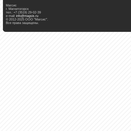
Магсис
г. Магнитогорск
тел.: +7 (3519) 29-02-39
e-mail:
info@magsis.ru
© 2012-2025 ООО "Магсис".
Все права защищены.