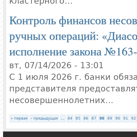
кластерного...
Контроль финансов несов
ручных операций: «Диасо
исполнение закона №163
вт, 07/14/2026 - 13:01
С 1 июля 2026 г. банки обяз
представителя предоставлят
несовершеннолетних...
Страницы
« первая
‹ предыдущая
…
84
85
86
87
88
89
90
91
92