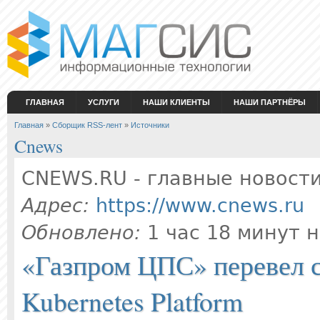
Перейти к основному содержанию
ГЛАВНАЯ
УСЛУГИ
НАШИ КЛИЕНТЫ
НАШИ ПАРТНЁРЫ
Вы здесь
Главная
»
Сборщик RSS-лент
»
Источники
Cnews
CNEWS.RU - главные новост
Адрес:
https://www.cnews.ru
Обновлено:
1 час 18 минут 
«Газпром ЦПС» перевел 
Kubernetes Platform